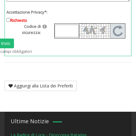
Accettazione Privacy*:
Richiesto
Codice di
sicurezza:
Invio
 campi obbligatori
Aggiungi alla Lista dei Preferiti
Ultime Notizie
La Radice di Luce - Dioscorea Batadas