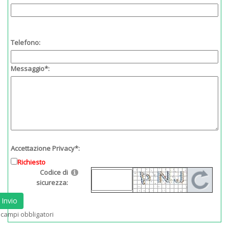
Telefono:
Messaggio*:
Accettazione Privacy*:
Richiesto
Codice di
sicurezza:
Invio
 campi obbligatori