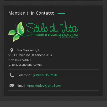
Mantieniti in Contatto
Via Garibaldi, 3
51013 Chiesina Uzzanese (PT)
P.Iva 01789570478
C.Fisc.MLSCRL62R27G491A
Telefono :
(+39)327.3687198
Email :
dnnskindev@gmail.com