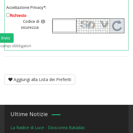
Accettazione Privacy*:
Richiesto
Codice di
sicurezza:
Invio
 campi obbligatori
Aggiungi alla Lista dei Preferiti
Ultime Notizie
La Radice di Luce - Dioscorea Batadas