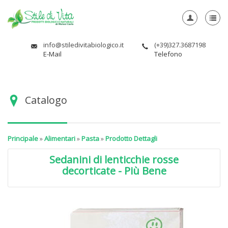
info@stiledivitabiologico.it
(+39)327.3687198
E-Mail
Telefono
Catalogo
Principale
»
Alimentari
»
Pasta
»
Prodotto Dettagli
Sedanini di lenticchie rosse
decorticate - Più Bene