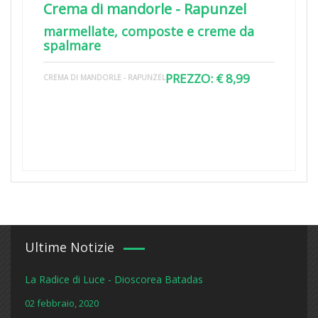
Crema di mandorle - Rapunzel
marmellate, composte e creme da
spalmare
PREZZO: € 8,99
CREMA DI MANDORLE - RAPUNZEL
Ultime Notizie
La Radice di Luce - Dioscorea Batadas
02 febbraio, 2020