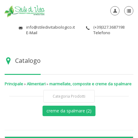
info@stiledivitabiologico.it
(+39)327.3687198
E-Mail
Telefono
Catalogo
Principale
»
Alimentari
»
marmellate, composte e creme da spalmare
Categoria Prodotti
creme da spalmare (2)