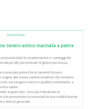
Descrizione
ano tenero antico macinata a pietra
e presenta tutte le caratteristiche e i vantaggi dei
zionali più alti, percentuale di glutine più bassa,
.
e in passato prima che le sementi fossero
o origine alle nuove varietà moderne che rendono
 e costi, ma vengono meno in qualità e nutrimento, e
ostra salute.
etto ai grani duri, sono più indicati per la
rno che presentano la necessità di una soddisfacente
ti e dolci in generale.