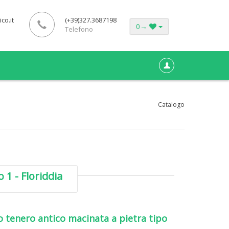
co.it
(+39)327.3687198
0
→
Telefono
Catalogo
 1 - Floriddia
o tenero antico macinata a pietra tipo