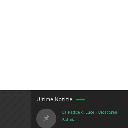
Ultime Notizie
La Radice di Luce - Dioscorea
Batadas