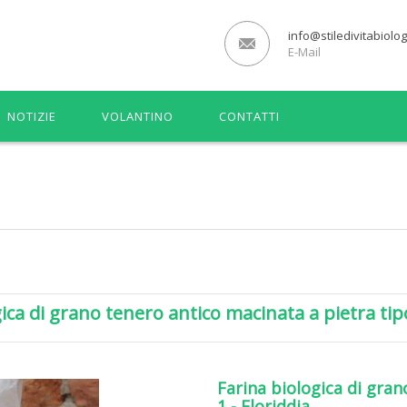
info@stiledivitabiologi
E-Mail
NOTIZIE
VOLANTINO
CONTATTI
ica di grano tenero antico macinata a pietra tipo
Farina biologica di gran
1 - Floriddia