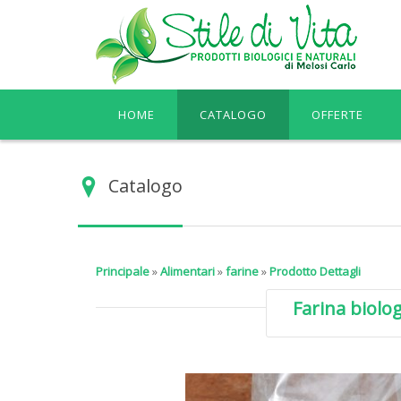
HOME
CATALOGO
OFFERTE
Catalogo
Principale
»
Alimentari
»
farine
»
Prodotto Dettagli
Farina biolog